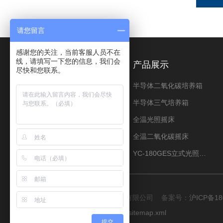
请您留言
感谢您的关注，当前客服人员不在
线，请填写一下您的信息，我们会
关于我们
产品展示
尽快和您联系。
公司简介
半导体二氧化碳培养箱
荣誉资质
半导体三气培养箱
资料下载
全温光照摇床
全温二氧化碳摇床
YC-180GES立式光照振荡培养箱
版权所有 © 2026 上海程造仪器设备有限公司 备案号：
沪ICP备18
技术支持：
化工仪器网
管理登陆
sitemap.xml
提交