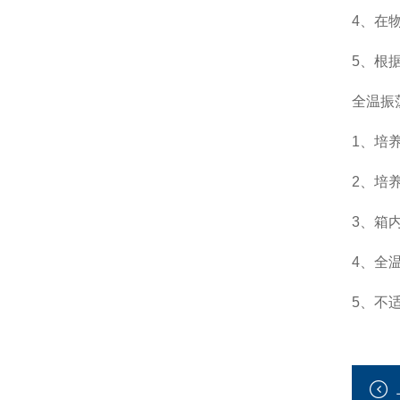
4、在
5、根
全温振
1、培
2、培
3、箱
4、全
5、不