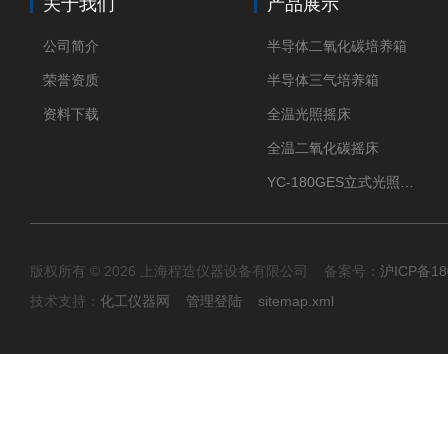
关于我们
产品展示
公司简介
半导体二氧化碳培养箱
荣誉资质
半导体三气培养箱
资料下载
全温光照摇床
全温二氧化碳摇床
YC-180GES立式光照振荡培养箱
版权所有 © 2026 上海程造仪器设备有限公司 备案号：
沪ICP备18
技术支持：
化工仪器网
管理登陆
sitemap.xml