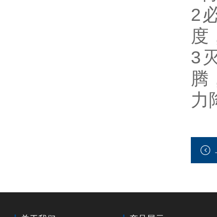
2
度
3
腾
力