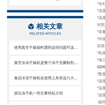
*全
*温
*温
相关文章
对照
*容
RELATED ARTICLES
*内
实现
使用真空干燥箱时遇到这些问题可这样处理
*机
*做
真空冷冻干燥机是整个冻干无菌制剂流程中的核心设备
GD
*数
食品冷冻干燥机在使用上具有这六大特点你都知道吗？
*温度
*温度
原位冻干机一些主要特征介绍
*温
循环