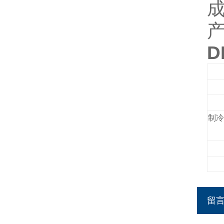
D
制冷
留