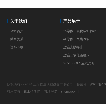
关于我们
产品展示
公司简介
半导体二氧化碳培养箱
荣誉资质
半导体三气培养箱
资料下载
全温光照摇床
全温二氧化碳摇床
YC-180GES立式光照振荡培养箱
版权所有 © 2026 上海程造仪器设备有限公司 备案号：
沪ICP备18
技术支持：
化工仪器网
管理登陆
sitemap.xml