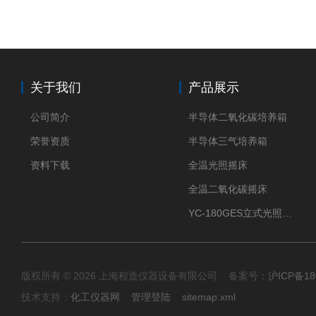
关于我们
产品展示
公司简介
半导体二氧化碳培养箱
荣誉资质
半导体三气培养箱
资料下载
全温光照摇床
全温二氧化碳摇床
YC-180GES立式光照振荡培养箱
版权所有 © 2026 上海程造仪器设备有限公司 备案号：
沪ICP备18
技术支持：
化工仪器网
管理登陆
sitemap.xml