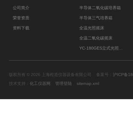
公司简介
半导体二氧化碳培养箱
荣誉资质
半导体三气培养箱
资料下载
全温光照摇床
全温二氧化碳摇床
YC-180GES立式光照振荡培养箱
版权所有 © 2026 上海程造仪器设备有限公司 备案号：
沪ICP备18
技术支持：
化工仪器网
管理登陆
sitemap.xml