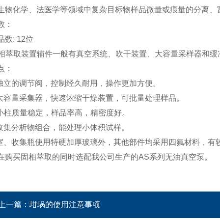
生物化学、法医学等领域中复杂目标物样品微量或痕量的分离、
数：
数: 12位
固相萃取装置辅件一般有真空系统、吹干装置、大容量采样器和
点：
路独立的调节阀，控制经久耐用，操作更加方便。
配大容量采集器，快速浓缩干燥装置，可批量处理样品。
PE小柱质量稳定，样品率高，精密度好。
于收集分析物组合，能处理小体积试样。
气室、收集瓶使用特硬加厚玻璃外，其他部件均采用四氟材料，有
在购买固相萃取的同时选配我公司生产的AS系列无油真空泵。
上一篇：
坩埚的使用注意事项