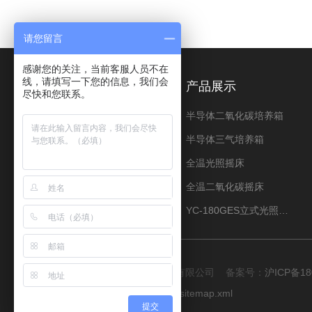
请您留言
感谢您的关注，当前客服人员不在
线，请填写一下您的信息，我们会
关于我们
产品展示
尽快和您联系。
公司简介
半导体二氧化碳培养箱
荣誉资质
半导体三气培养箱
资料下载
全温光照摇床
全温二氧化碳摇床
YC-180GES立式光照振荡培养箱
版权所有 © 2026 上海程造仪器设备有限公司 备案号：
沪ICP备18
技术支持：
化工仪器网
管理登陆
sitemap.xml
提交