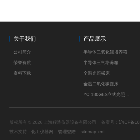
关于我们
产品展示
公司简介
半导体二氧化碳培养箱
荣誉资质
半导体三气培养箱
资料下载
全温光照摇床
全温二氧化碳摇床
YC-180GES立式光照振荡培养箱
版权所有 © 2026 上海程造仪器设备有限公司 备案号：
沪ICP备18
技术支持：
化工仪器网
管理登陆
sitemap.xml