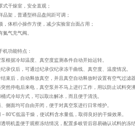
罩式干燥室，安全直观；
样品架，普通型样品盘间距可调；
颖，体积小操作方便，减少实验室台面占用；
有氮气充气阀。
干机功能特点：
空泵根据冷却温度、真空度监测条件自动开始运转。
接纪录仪后，可通过纪录仪纪录冻干曲线、真空度、温度情况。
转结束后，自动释放真空，并且真空自动释放时设置有空气过滤器（
遇突然停电后来电，真空泵并不马上进行工作，用以防止试料突
用桶式冷却方式，可以取出解冰，而且便于清洗。
面、侧面均可自由开闭，便于对真空泵进行日常维护。
用－80℃低温干燥，使试料含水量低，取得良好的干燥效果。
用透明机盖便于观察冻结情况，配置多岐管后容易确认试料的冻