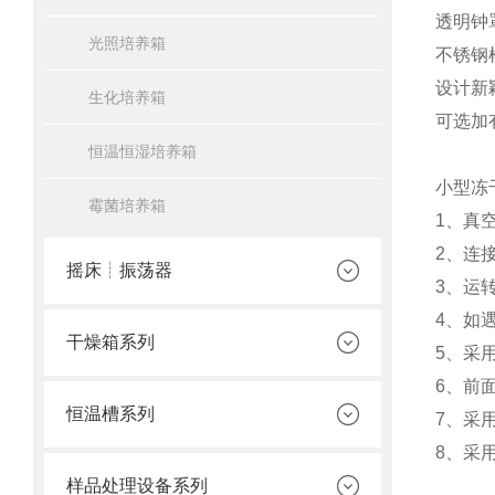
透明钟
光照培养箱
不锈钢
设计新
生化培养箱
可选加
恒温恒湿培养箱
小型冻
霉菌培养箱
1、真
2、连
摇床┊振荡器
3、运
4、如
干燥箱系列
5、采
6、前
恒温槽系列
7、采
8、采
样品处理设备系列