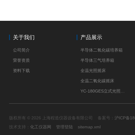
关于我们
产品展示
公司简介
半导体二氧化碳培养箱
荣誉资质
半导体三气培养箱
资料下载
全温光照摇床
全温二氧化碳摇床
YC-180GES立式光照振荡培养箱
版权所有 © 2026 上海程造仪器设备有限公司 备案号：
沪ICP备18
技术支持：
化工仪器网
管理登陆
sitemap.xml