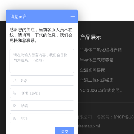
请您留言
感谢您的关注，当前客服人员不在
线，请填写一下您的信息，我们会
关于我们
产品展示
尽快和您联系。
公司简介
半导体二氧化碳培养箱
荣誉资质
半导体三气培养箱
资料下载
全温光照摇床
全温二氧化碳摇床
YC-180GES立式光照振荡培养箱
版权所有 © 2026 上海程造仪器设备有限公司 备案号：
沪ICP备18
技术支持：
化工仪器网
管理登陆
sitemap.xml
提交