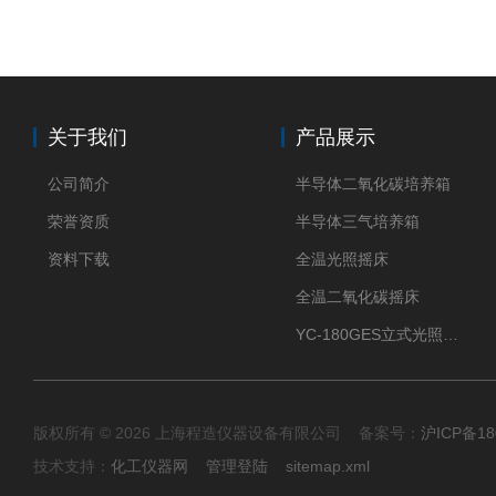
关于我们
产品展示
公司简介
半导体二氧化碳培养箱
荣誉资质
半导体三气培养箱
资料下载
全温光照摇床
全温二氧化碳摇床
YC-180GES立式光照振荡培养箱
版权所有 © 2026 上海程造仪器设备有限公司 备案号：
沪ICP备18
技术支持：
化工仪器网
管理登陆
sitemap.xml