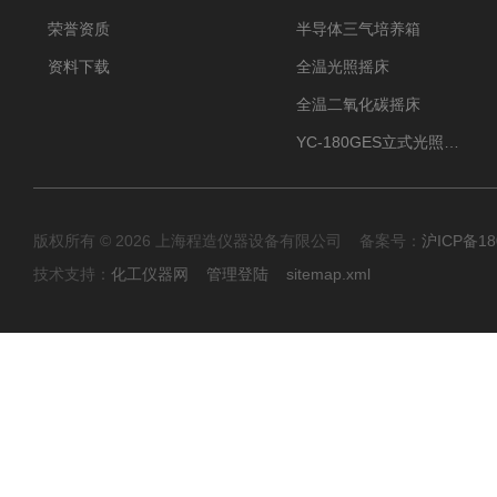
荣誉资质
半导体三气培养箱
资料下载
全温光照摇床
全温二氧化碳摇床
YC-180GES立式光照振荡培养箱
版权所有 © 2026 上海程造仪器设备有限公司 备案号：
沪ICP备18
技术支持：
化工仪器网
管理登陆
sitemap.xml