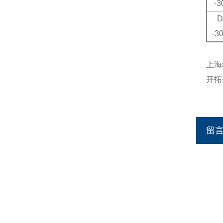
-3
D
-3
上海
开拓
留