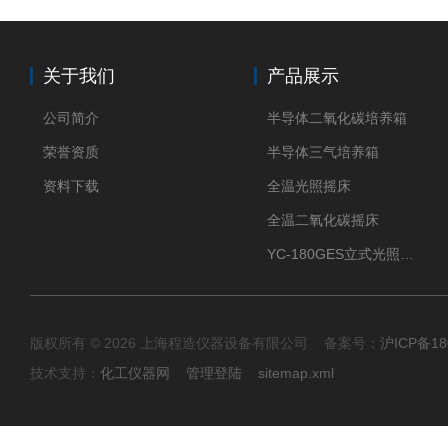
关于我们
产品展示
公司简介
半导体二氧化碳培养箱
荣誉资质
半导体三气培养箱
资料下载
全温光照摇床
全温二氧化碳摇床
YC-180GES立式光照振荡培养箱
版权所有 © 2026 上海程造仪器设备有限公司 备案号：
沪ICP备18
技术支持：
化工仪器网
管理登陆
sitemap.xml