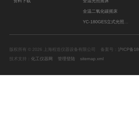
资料下载
全温光照摇床
全温二氧化碳摇床
YC-180GES立式光照振荡培养箱
版权所有 © 2026 上海程造仪器设备有限公司 备案号：
沪ICP备18
技术支持：
化工仪器网
管理登陆
sitemap.xml