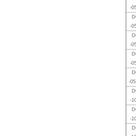
-0
D
-0
D
-0
D
-0
D
-0
D
-1
D
-1
D