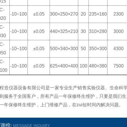
015
C
-
-10~100
±0.05
300×250×270
20
235×160
2300
020
C
-
-10~100
±0.05
440×325×210
30
310×280
3000
030
C
-
-10~100
±0.05
500×340×300
50
350×300
4300
050
C
-
-10~100
±0.05
625×400×400
100
480×380
7500
0100
程造仪器设备有限公司是一家专业生产销售实验仪器、生命科学
则服务于全国客户，所有产品一年保修终生维护，只要是我们生
一年保修终生维护，上门维修产品，在zui短时间内解决问题。
言询价
/ MESSAGE INQUIRY