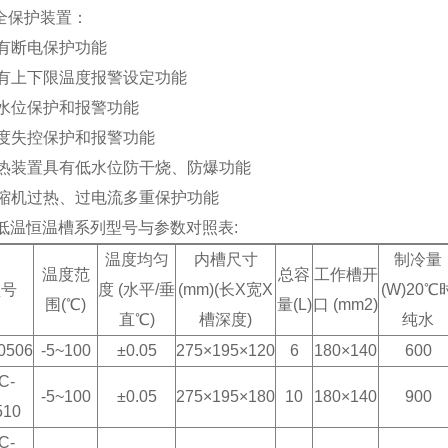
全保护装置：
具有断电保护功能
具有上下限温度报警设定功能
低水位保护和报警功能
温度失控保护和报警功能
加热装置具有低水位防干烧、防爆功能
压缩机过热、过电流多重保护功能
 低温恒温槽系列型号与参数对照表:
温度均匀
内槽尺寸
制冷量
温度范
总容
工作槽开
型号
度 (水平/垂
(mm)(长X宽X
(W)20℃
围(℃)
量(L)
口 (mm2)
直℃)
槽深度)
纯水
-0506
-5~100
±0.05
275×195×120
6
180×140
600
C
-
-5~100
±0.05
275×195×180
10
180×140
900
510
C
-