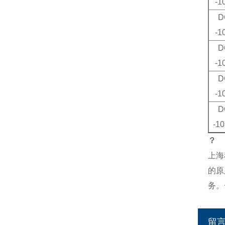
-1
D
-1
D
-1
D
-1
D
-1
？
上海
的原
务。
留