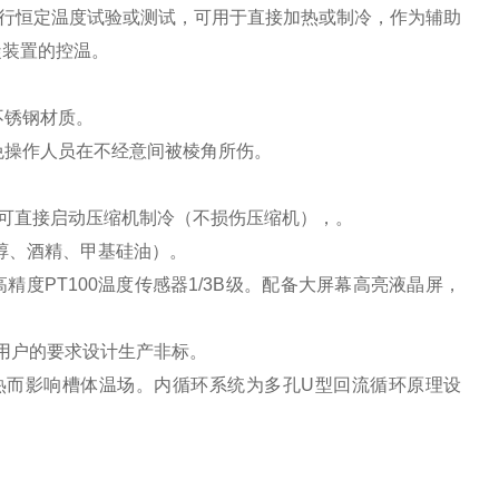
行恒定温度试验或测试，可用于直接加热或制冷，作为辅助
凝装置的控温。
不锈钢材质。
免操作人员在不经意间被棱角所伤。
态下可直接启动压缩机制冷（不损伤压缩机），。
二醇、酒精、甲基硅油）。
高精度PT100温度传感器1/3B级。配备大屏幕高亮液晶屏，
*按照用户的要求设计生产非标。
热而影响槽体温场。内循环系统为多孔U型回流循环原理设