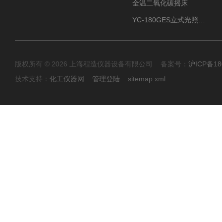
全温二氧化碳摇床
YC-180GES立式光照振荡培养箱
版权所有 © 2026 上海程造仪器设备有限公司 备案号：
沪ICP备18
技术支持：
化工仪器网
管理登陆
sitemap.xml