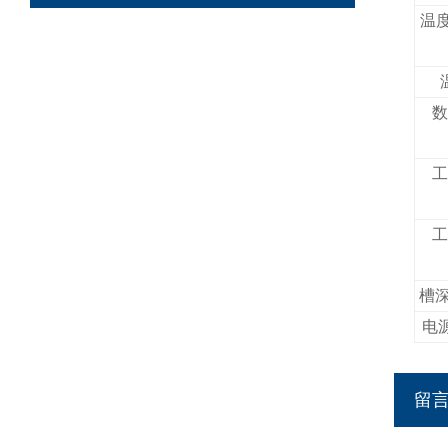
温
数
工
工
槽
电源
留