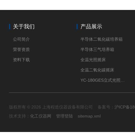
关于我们
产品展示
公司简介
半导体二氧化碳培养箱
荣誉资质
半导体三气培养箱
资料下载
全温光照摇床
全温二氧化碳摇床
YC-180GES立式光照振荡培养箱
版权所有 © 2026 上海程造仪器设备有限公司 备案号：
沪ICP备18
技术支持：
化工仪器网
管理登陆
sitemap.xml